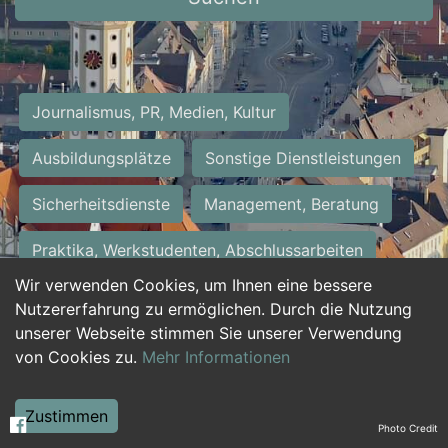
Journalismus, PR, Medien, Kultur
Ausbildungsplätze
Sonstige Dienstleistungen
Sicherheitsdienste
Management, Beratung
Praktika, Werkstudenten, Abschlussarbeiten
Wir verwenden Cookies, um Ihnen eine bessere
Personalwesen
Assistenz, Sekretariat
Nutzererfahrung zu ermöglichen. Durch die Nutzung
unserer Webseite stimmen Sie unserer Verwendung
Hilfskräfte, Aushilfs- und Nebenjobs
von Cookies zu.
Mehr Informationen
Einkauf, Logistik, Materialwirtschaft
Zustimmen
Photo Credit
Weiterbildung, Studium, duale Ausbildung