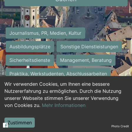
Journalismus, PR, Medien, Kultur
Ausbildungsplätze
Sonstige Dienstleistungen
Sicherheitsdienste
Management, Beratung
Praktika, Werkstudenten, Abschlussarbeiten
Wir verwenden Cookies, um Ihnen eine bessere
Personalwesen
Assistenz, Sekretariat
Nutzererfahrung zu ermöglichen. Durch die Nutzung
unserer Webseite stimmen Sie unserer Verwendung
Hilfskräfte, Aushilfs- und Nebenjobs
von Cookies zu.
Mehr Informationen
Einkauf, Logistik, Materialwirtschaft
Zustimmen
Photo Credit
Weiterbildung, Studium, duale Ausbildung