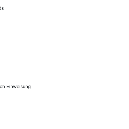
ds
ach Einweisung