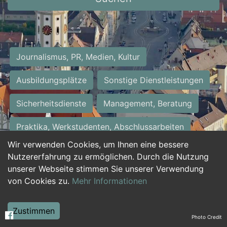
Journalismus, PR, Medien, Kultur
Ausbildungsplätze
Sonstige Dienstleistungen
Sicherheitsdienste
Management, Beratung
Praktika, Werkstudenten, Abschlussarbeiten
Wir verwenden Cookies, um Ihnen eine bessere
Personalwesen
Assistenz, Sekretariat
Nutzererfahrung zu ermöglichen. Durch die Nutzung
unserer Webseite stimmen Sie unserer Verwendung
Hilfskräfte, Aushilfs- und Nebenjobs
von Cookies zu.
Mehr Informationen
Einkauf, Logistik, Materialwirtschaft
Zustimmen
Photo Credit
Weiterbildung, Studium, duale Ausbildung