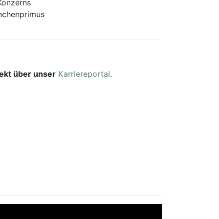
 Konzerns
anchenprimus
rekt über unser
Karriereportal
.