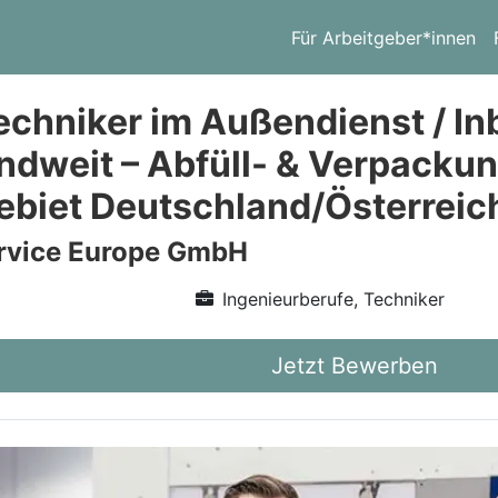
Für Arbeitgeber*innen
echniker im Außendienst / I
ndweit – Abfüll- & Verpacku
ebiet Deutschland/Österreic
vice Europe GmbH
Ingenieurberufe, Techniker
Jetzt Bewerben