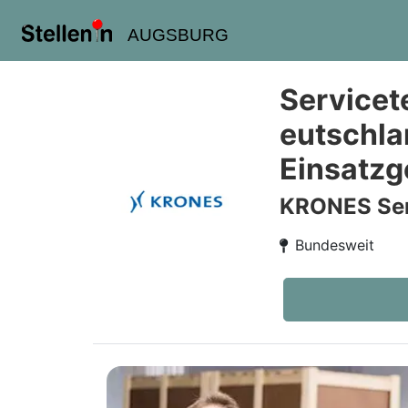
AUGSBURG
Servicet
eutschla
Einsatzg
KRONES Ser
Bundesweit