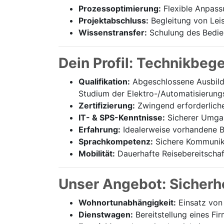
Prozessoptimierung:
Flexible Anpass
Projektabschluss:
Begleitung von Lei
Wissenstransfer:
Schulung des Bedien
Dein Profil: Technikbeg
Qualifikation:
Abgeschlossene Ausbildu
Studium der Elektro-/Automatisierung
Zertifizierung:
Zwingend erforderliche 
IT- & SPS-Kenntnisse:
Sicherer Umgan
Erfahrung:
Idealerweise vorhandene B
Sprachkompetenz:
Sichere Kommunika
Mobilität:
Dauerhafte Reisebereitschaf
Unser Angebot: Sicherhe
Wohnortunabhängigkeit:
Einsatz von 
Dienstwagen:
Bereitstellung eines F