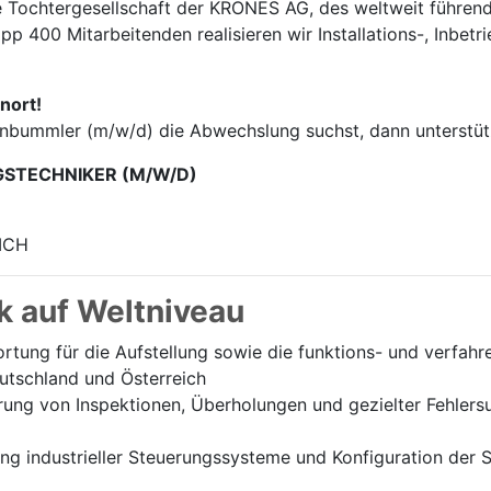
e Tochter­gesellschaft der KRONES AG, des weltweit führend
p 400 Mitarbei­tenden realisieren wir Installations-, Inbet
nort!
enbummler (m/w/d) die Abwechslung suchst, dann unterstütz
GSTECHNIKER (M/W/D)
ICH
k auf Weltniveau
tung für die Aufstellung sowie die funktions- und verfah
utschland und Österreich
ung von Inspektionen, Überholungen und gezielter Fehlersu
 industrieller Steuerungssysteme und Konfiguration der Sc