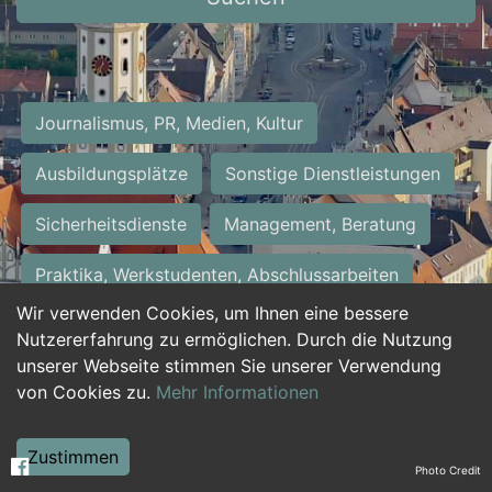
Journalismus, PR, Medien, Kultur
Ausbildungsplätze
Sonstige Dienstleistungen
Sicherheitsdienste
Management, Beratung
Praktika, Werkstudenten, Abschlussarbeiten
Wir verwenden Cookies, um Ihnen eine bessere
Personalwesen
Assistenz, Sekretariat
Nutzererfahrung zu ermöglichen. Durch die Nutzung
unserer Webseite stimmen Sie unserer Verwendung
Hilfskräfte, Aushilfs- und Nebenjobs
von Cookies zu.
Mehr Informationen
Einkauf, Logistik, Materialwirtschaft
Zustimmen
Photo Credit
Weiterbildung, Studium, duale Ausbildung