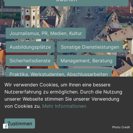
Journalismus, PR, Medien, Kultur
Ausbildungsplätze
Sonstige Dienstleistungen
Sicherheitsdienste
Management, Beratung
Praktika, Werkstudenten, Abschlussarbeiten
Wir verwenden Cookies, um Ihnen eine bessere
Personalwesen
Assistenz, Sekretariat
Nutzererfahrung zu ermöglichen. Durch die Nutzung
unserer Webseite stimmen Sie unserer Verwendung
Hilfskräfte, Aushilfs- und Nebenjobs
von Cookies zu.
Mehr Informationen
Einkauf, Logistik, Materialwirtschaft
Zustimmen
Photo Credit
Weiterbildung, Studium, duale Ausbildung