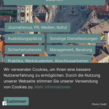
Journalismus, PR, Medien, Kultur
Ausbildungsplätze
Sonstige Dienstleistungen
Sicherheitsdienste
Management, Beratung
Praktika, Werkstudenten, Abschlussarbeiten
Wir verwenden Cookies, um Ihnen eine bessere
Personalwesen
Assistenz, Sekretariat
Nutzererfahrung zu ermöglichen. Durch die Nutzung
unserer Webseite stimmen Sie unserer Verwendung
Hilfskräfte, Aushilfs- und Nebenjobs
von Cookies zu.
Mehr Informationen
Einkauf, Logistik, Materialwirtschaft
Zustimmen
Photo Credit
Weiterbildung, Studium, duale Ausbildung