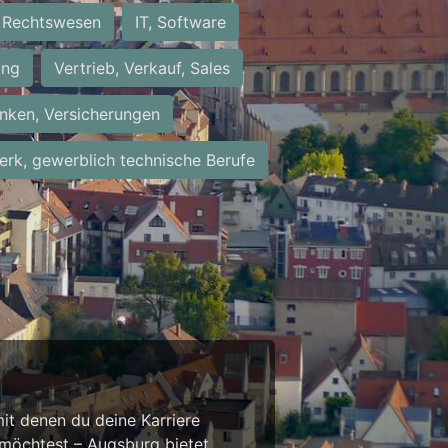
Rechtswesen
IT, Software
ung
Vertrieb, Verkauf, Sales
nken, Versicherungen
rk, gewerblich technische Berufe
it denen du deine Karriere
 möchtest – Augsburg bietet