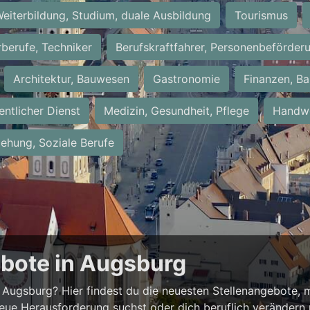
eiterbildung, Studium, duale Ausbildung
Tourismus
rberufe, Techniker
Berufskraftfahrer, Personenbeförder
Architektur, Bauwesen
Gastronomie
Finanzen, Ba
entlicher Dienst
Medizin, Gesundheit, Pflege
Handwe
iehung, Soziale Berufe
ebote in Augsburg
Augsburg? Hier findest du die neuesten Stellenangebote, m
neue Herausforderung suchst oder dich beruflich verändern