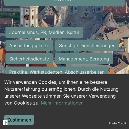
Journalismus, PR, Medien, Kultur
Ausbildungsplätze
Sonstige Dienstleistungen
Sicherheitsdienste
Management, Beratung
Praktika, Werkstudenten, Abschlussarbeiten
Wir verwenden Cookies, um Ihnen eine bessere
Personalwesen
Assistenz, Sekretariat
Nutzererfahrung zu ermöglichen. Durch die Nutzung
unserer Webseite stimmen Sie unserer Verwendung
Hilfskräfte, Aushilfs- und Nebenjobs
von Cookies zu.
Mehr Informationen
Einkauf, Logistik, Materialwirtschaft
Zustimmen
Photo Credit
Weiterbildung, Studium, duale Ausbildung