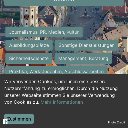
Journalismus, PR, Medien, Kultur
Ausbildungsplätze
Sonstige Dienstleistungen
Sicherheitsdienste
Management, Beratung
Praktika, Werkstudenten, Abschlussarbeiten
Wir verwenden Cookies, um Ihnen eine bessere
Personalwesen
Assistenz, Sekretariat
Nutzererfahrung zu ermöglichen. Durch die Nutzung
unserer Webseite stimmen Sie unserer Verwendung
Hilfskräfte, Aushilfs- und Nebenjobs
von Cookies zu.
Mehr Informationen
Einkauf, Logistik, Materialwirtschaft
Zustimmen
Photo Credit
Weiterbildung, Studium, duale Ausbildung