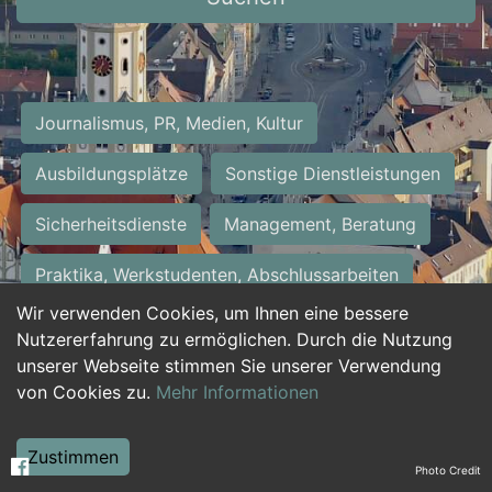
Journalismus, PR, Medien, Kultur
Ausbildungsplätze
Sonstige Dienstleistungen
Sicherheitsdienste
Management, Beratung
Praktika, Werkstudenten, Abschlussarbeiten
Wir verwenden Cookies, um Ihnen eine bessere
Personalwesen
Assistenz, Sekretariat
Nutzererfahrung zu ermöglichen. Durch die Nutzung
unserer Webseite stimmen Sie unserer Verwendung
Hilfskräfte, Aushilfs- und Nebenjobs
von Cookies zu.
Mehr Informationen
Einkauf, Logistik, Materialwirtschaft
Zustimmen
Photo Credit
Weiterbildung, Studium, duale Ausbildung