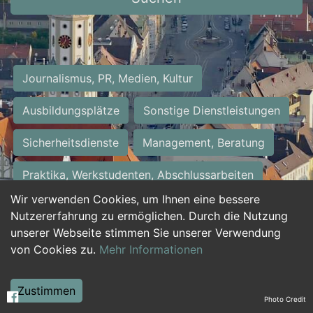
Journalismus, PR, Medien, Kultur
Ausbildungsplätze
Sonstige Dienstleistungen
Sicherheitsdienste
Management, Beratung
Praktika, Werkstudenten, Abschlussarbeiten
Wir verwenden Cookies, um Ihnen eine bessere
Personalwesen
Assistenz, Sekretariat
Nutzererfahrung zu ermöglichen. Durch die Nutzung
unserer Webseite stimmen Sie unserer Verwendung
Hilfskräfte, Aushilfs- und Nebenjobs
von Cookies zu.
Mehr Informationen
Einkauf, Logistik, Materialwirtschaft
Zustimmen
Photo Credit
Weiterbildung, Studium, duale Ausbildung