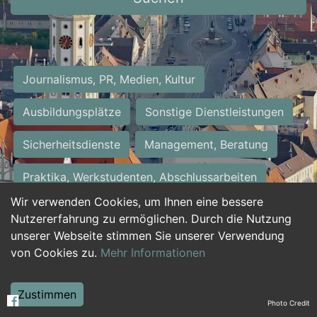
Journalismus, PR, Medien, Kultur
Ausbildungsplätze
Sonstige Dienstleistungen
Sicherheitsdienste
Management, Beratung
Praktika, Werkstudenten, Abschlussarbeiten
Wir verwenden Cookies, um Ihnen eine bessere
Personalwesen
Assistenz, Sekretariat
Nutzererfahrung zu ermöglichen. Durch die Nutzung
unserer Webseite stimmen Sie unserer Verwendung
Hilfskräfte, Aushilfs- und Nebenjobs
von Cookies zu.
Mehr Informationen
Einkauf, Logistik, Materialwirtschaft
Zustimmen
Photo Credit
Weiterbildung, Studium, duale Ausbildung