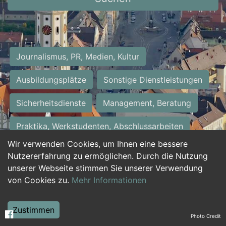
Journalismus, PR, Medien, Kultur
Ausbildungsplätze
Sonstige Dienstleistungen
Sicherheitsdienste
Management, Beratung
Praktika, Werkstudenten, Abschlussarbeiten
Wir verwenden Cookies, um Ihnen eine bessere
Personalwesen
Assistenz, Sekretariat
Nutzererfahrung zu ermöglichen. Durch die Nutzung
unserer Webseite stimmen Sie unserer Verwendung
Hilfskräfte, Aushilfs- und Nebenjobs
von Cookies zu.
Mehr Informationen
Einkauf, Logistik, Materialwirtschaft
Zustimmen
Photo Credit
Weiterbildung, Studium, duale Ausbildung