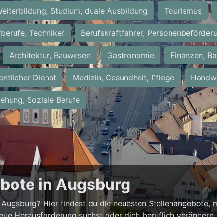
eiterbildung, Studium, duale Ausbildung
Tourismus
rberufe, Techniker
Berufskraftfahrer, Personenbeförder
Architektur, Bauwesen
Gastronomie
Finanzen, Ba
entlicher Dienst
Medizin, Gesundheit, Pflege
Handwe
iehung, Soziale Berufe
ebote in Augsburg
Augsburg? Hier findest du die neuesten Stellenangebote, m
neue Herausforderung suchst oder dich beruflich verändern