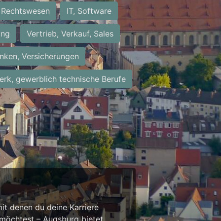
Rechtswesen
IT, Software
ung
Vertrieb, Verkauf, Sales
nken, Versicherungen
rk, gewerblich technische Berufe
it denen du deine Karriere
 möchtest – Augsburg bietet