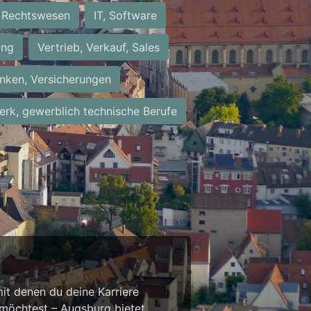
Rechtswesen
IT, Software
ung
Vertrieb, Verkauf, Sales
nken, Versicherungen
rk, gewerblich technische Berufe
it denen du deine Karriere
 möchtest – Augsburg bietet