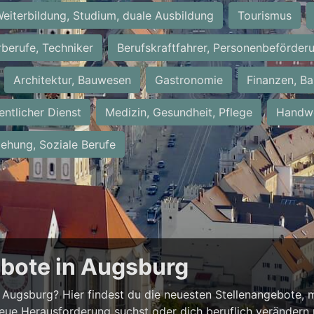
eiterbildung, Studium, duale Ausbildung
Tourismus
rberufe, Techniker
Berufskraftfahrer, Personenbeförder
Architektur, Bauwesen
Gastronomie
Finanzen, Ba
entlicher Dienst
Medizin, Gesundheit, Pflege
Handwe
iehung, Soziale Berufe
ebote in Augsburg
Augsburg? Hier findest du die neuesten Stellenangebote, m
neue Herausforderung suchst oder dich beruflich verändern