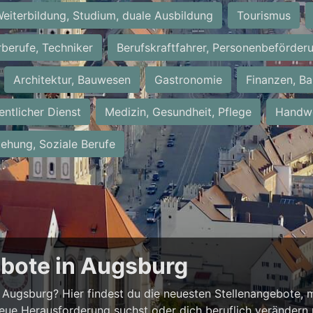
eiterbildung, Studium, duale Ausbildung
Tourismus
rberufe, Techniker
Berufskraftfahrer, Personenbeförder
Architektur, Bauwesen
Gastronomie
Finanzen, Ba
entlicher Dienst
Medizin, Gesundheit, Pflege
Handwe
iehung, Soziale Berufe
ebote in Augsburg
Augsburg? Hier findest du die neuesten Stellenangebote, m
neue Herausforderung suchst oder dich beruflich verändern