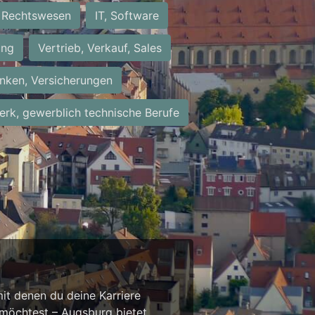
Rechtswesen
IT, Software
ung
Vertrieb, Verkauf, Sales
nken, Versicherungen
rk, gewerblich technische Berufe
it denen du deine Karriere
 möchtest – Augsburg bietet