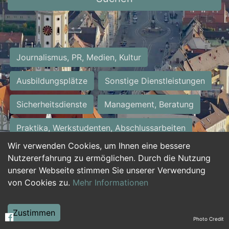
Journalismus, PR, Medien, Kultur
Ausbildungsplätze
Sonstige Dienstleistungen
Sicherheitsdienste
Management, Beratung
Praktika, Werkstudenten, Abschlussarbeiten
Wir verwenden Cookies, um Ihnen eine bessere
Personalwesen
Assistenz, Sekretariat
Nutzererfahrung zu ermöglichen. Durch die Nutzung
unserer Webseite stimmen Sie unserer Verwendung
Hilfskräfte, Aushilfs- und Nebenjobs
von Cookies zu.
Mehr Informationen
Einkauf, Logistik, Materialwirtschaft
Zustimmen
Photo Credit
Weiterbildung, Studium, duale Ausbildung