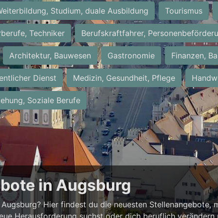
eiterbildung, Studium, duale Ausbildung
Tourismus
rberufe, Techniker
Berufskraftfahrer, Personenbeförder
Architektur, Bauwesen
Gastronomie
Finanzen, Ba
entlicher Dienst
Medizin, Gesundheit, Pflege
Handwe
iehung, Soziale Berufe
ebote in Augsburg
Augsburg? Hier findest du die neuesten Stellenangebote, m
neue Herausforderung suchst oder dich beruflich verändern