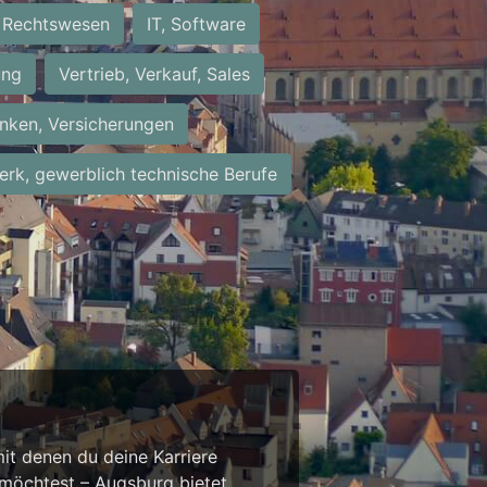
Rechtswesen
IT, Software
ung
Vertrieb, Verkauf, Sales
nken, Versicherungen
rk, gewerblich technische Berufe
it denen du deine Karriere
 möchtest – Augsburg bietet