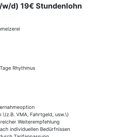
m/w/d) 19€ Stundenlohn
hmelzerei
 2 Tage Rhythmus
Übernahmeoption
n \(z.B. VMA, Fahrtgeld, usw.\)
greicher Weiterempfehlung
ch individuellen Bedürfnissen
durch Tarifanpassung