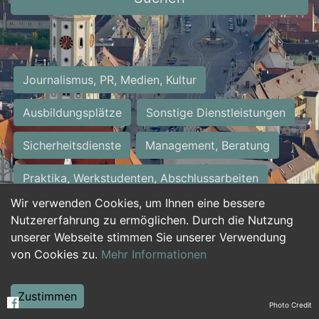
Journalismus, PR, Medien, Kultur
Ausbildungsplätze
Sonstige Dienstleistungen
Sicherheitsdienste
Management, Beratung
Praktika, Werkstudenten, Abschlussarbeiten
Wir verwenden Cookies, um Ihnen eine bessere
Personalwesen
Assistenz, Sekretariat
Nutzererfahrung zu ermöglichen. Durch die Nutzung
unserer Webseite stimmen Sie unserer Verwendung
Hilfskräfte, Aushilfs- und Nebenjobs
von Cookies zu.
Mehr Informationen
Einkauf, Logistik, Materialwirtschaft
Zustimmen
Photo Credit
Weiterbildung, Studium, duale Ausbildung