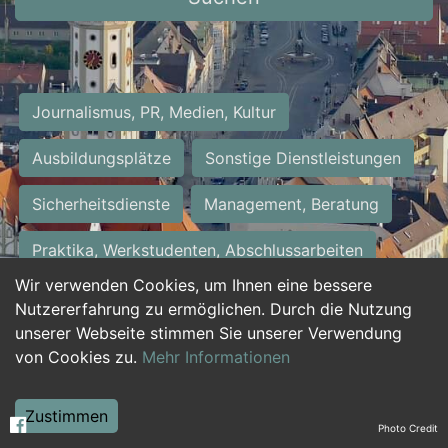
Journalismus, PR, Medien, Kultur
Ausbildungsplätze
Sonstige Dienstleistungen
Sicherheitsdienste
Management, Beratung
Praktika, Werkstudenten, Abschlussarbeiten
Wir verwenden Cookies, um Ihnen eine bessere
Personalwesen
Assistenz, Sekretariat
Nutzererfahrung zu ermöglichen. Durch die Nutzung
unserer Webseite stimmen Sie unserer Verwendung
Hilfskräfte, Aushilfs- und Nebenjobs
von Cookies zu.
Mehr Informationen
Einkauf, Logistik, Materialwirtschaft
Zustimmen
Photo Credit
Weiterbildung, Studium, duale Ausbildung