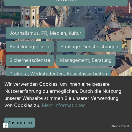
Journalismus, PR, Medien, Kultur
Ausbildungsplätze
Sonstige Dienstleistungen
Sicherheitsdienste
Management, Beratung
Praktika, Werkstudenten, Abschlussarbeiten
Wir verwenden Cookies, um Ihnen eine bessere
Personalwesen
Assistenz, Sekretariat
Nutzererfahrung zu ermöglichen. Durch die Nutzung
unserer Webseite stimmen Sie unserer Verwendung
Hilfskräfte, Aushilfs- und Nebenjobs
von Cookies zu.
Mehr Informationen
Einkauf, Logistik, Materialwirtschaft
Zustimmen
Photo Credit
Weiterbildung, Studium, duale Ausbildung