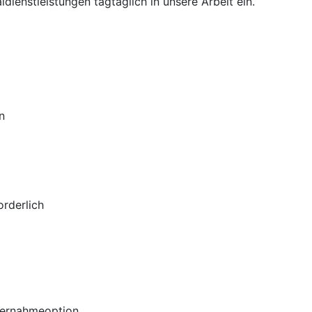
dienstleistungen tagtäglich in unsere Arbeit ein.
n
rderlich
Übernahmeoption