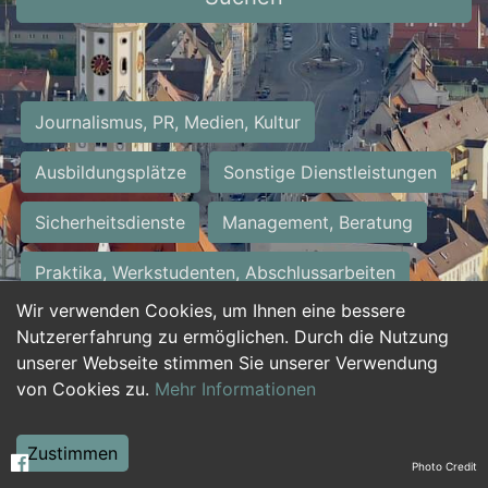
Journalismus, PR, Medien, Kultur
Ausbildungsplätze
Sonstige Dienstleistungen
Sicherheitsdienste
Management, Beratung
Praktika, Werkstudenten, Abschlussarbeiten
Wir verwenden Cookies, um Ihnen eine bessere
Personalwesen
Assistenz, Sekretariat
Nutzererfahrung zu ermöglichen. Durch die Nutzung
unserer Webseite stimmen Sie unserer Verwendung
Hilfskräfte, Aushilfs- und Nebenjobs
von Cookies zu.
Mehr Informationen
Einkauf, Logistik, Materialwirtschaft
Zustimmen
Photo Credit
Weiterbildung, Studium, duale Ausbildung