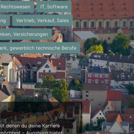
Rechtswesen
IT, Software
ung
Vertrieb, Verkauf, Sales
nken, Versicherungen
rk, gewerblich technische Berufe
it denen du deine Karriere
 möchtest – Augsburg bietet