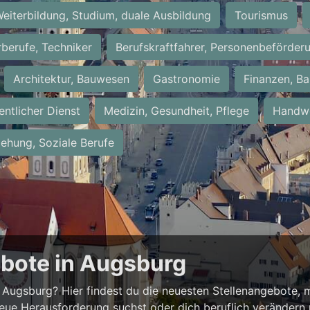
eiterbildung, Studium, duale Ausbildung
Tourismus
rberufe, Techniker
Berufskraftfahrer, Personenbeförder
Architektur, Bauwesen
Gastronomie
Finanzen, Ba
entlicher Dienst
Medizin, Gesundheit, Pflege
Handwe
iehung, Soziale Berufe
ebote in Augsburg
Augsburg? Hier findest du die neuesten Stellenangebote, m
neue Herausforderung suchst oder dich beruflich verändern