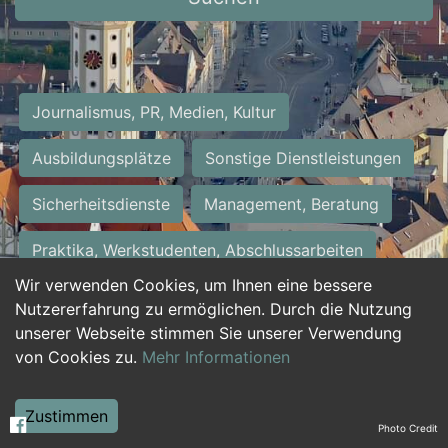
Journalismus, PR, Medien, Kultur
Ausbildungsplätze
Sonstige Dienstleistungen
Sicherheitsdienste
Management, Beratung
Praktika, Werkstudenten, Abschlussarbeiten
Wir verwenden Cookies, um Ihnen eine bessere
Personalwesen
Assistenz, Sekretariat
Nutzererfahrung zu ermöglichen. Durch die Nutzung
unserer Webseite stimmen Sie unserer Verwendung
Hilfskräfte, Aushilfs- und Nebenjobs
von Cookies zu.
Mehr Informationen
Einkauf, Logistik, Materialwirtschaft
Zustimmen
Photo Credit
Weiterbildung, Studium, duale Ausbildung