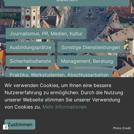
Journalismus, PR, Medien, Kultur
Ausbildungsplätze
Sonstige Dienstleistungen
Sicherheitsdienste
Management, Beratung
Praktika, Werkstudenten, Abschlussarbeiten
Wir verwenden Cookies, um Ihnen eine bessere
Personalwesen
Assistenz, Sekretariat
Nutzererfahrung zu ermöglichen. Durch die Nutzung
unserer Webseite stimmen Sie unserer Verwendung
Hilfskräfte, Aushilfs- und Nebenjobs
von Cookies zu.
Mehr Informationen
Einkauf, Logistik, Materialwirtschaft
Zustimmen
Photo Credit
Weiterbildung, Studium, duale Ausbildung