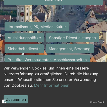
Journalismus, PR, Medien, Kultur
Ausbildungsplätze
Sonstige Dienstleistungen
Sicherheitsdienste
Management, Beratung
Praktika, Werkstudenten, Abschlussarbeiten
Wir verwenden Cookies, um Ihnen eine bessere
Personalwesen
Assistenz, Sekretariat
Nutzererfahrung zu ermöglichen. Durch die Nutzung
unserer Webseite stimmen Sie unserer Verwendung
Hilfskräfte, Aushilfs- und Nebenjobs
von Cookies zu.
Mehr Informationen
Einkauf, Logistik, Materialwirtschaft
Zustimmen
Photo Credit
Weiterbildung, Studium, duale Ausbildung