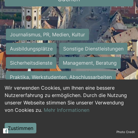
Journalismus, PR, Medien, Kultur
Ausbildungsplätze
Sonstige Dienstleistungen
Sicherheitsdienste
Management, Beratung
Praktika, Werkstudenten, Abschlussarbeiten
Wir verwenden Cookies, um Ihnen eine bessere
Personalwesen
Assistenz, Sekretariat
Nutzererfahrung zu ermöglichen. Durch die Nutzung
unserer Webseite stimmen Sie unserer Verwendung
Hilfskräfte, Aushilfs- und Nebenjobs
von Cookies zu.
Mehr Informationen
Einkauf, Logistik, Materialwirtschaft
Zustimmen
Photo Credit
Weiterbildung, Studium, duale Ausbildung