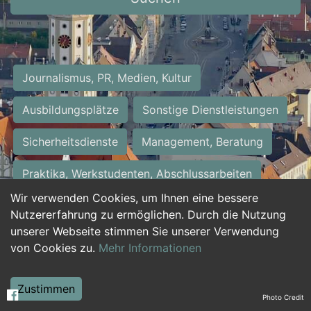
Journalismus, PR, Medien, Kultur
Ausbildungsplätze
Sonstige Dienstleistungen
Sicherheitsdienste
Management, Beratung
Praktika, Werkstudenten, Abschlussarbeiten
Wir verwenden Cookies, um Ihnen eine bessere
Personalwesen
Assistenz, Sekretariat
Nutzererfahrung zu ermöglichen. Durch die Nutzung
unserer Webseite stimmen Sie unserer Verwendung
Hilfskräfte, Aushilfs- und Nebenjobs
von Cookies zu.
Mehr Informationen
Einkauf, Logistik, Materialwirtschaft
Zustimmen
Photo Credit
Weiterbildung, Studium, duale Ausbildung