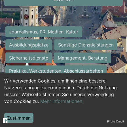
Journalismus, PR, Medien, Kultur
Ausbildungsplätze
Sonstige Dienstleistungen
Sicherheitsdienste
Management, Beratung
Praktika, Werkstudenten, Abschlussarbeiten
Wir verwenden Cookies, um Ihnen eine bessere
Personalwesen
Assistenz, Sekretariat
Nutzererfahrung zu ermöglichen. Durch die Nutzung
unserer Webseite stimmen Sie unserer Verwendung
Hilfskräfte, Aushilfs- und Nebenjobs
von Cookies zu.
Mehr Informationen
Einkauf, Logistik, Materialwirtschaft
Zustimmen
Photo Credit
Weiterbildung, Studium, duale Ausbildung