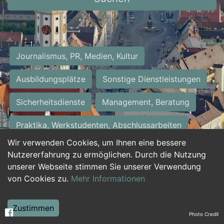
Journalismus, PR, Medien, Kultur
Ausbildungsplätze
Sonstige Dienstleistungen
Sicherheitsdienste
Management, Beratung
Praktika, Werkstudenten, Abschlussarbeiten
Wir verwenden Cookies, um Ihnen eine bessere
Personalwesen
Assistenz, Sekretariat
Nutzererfahrung zu ermöglichen. Durch die Nutzung
unserer Webseite stimmen Sie unserer Verwendung
Hilfskräfte, Aushilfs- und Nebenjobs
von Cookies zu.
Mehr Informationen
Einkauf, Logistik, Materialwirtschaft
Zustimmen
Photo Credit
Weiterbildung, Studium, duale Ausbildung