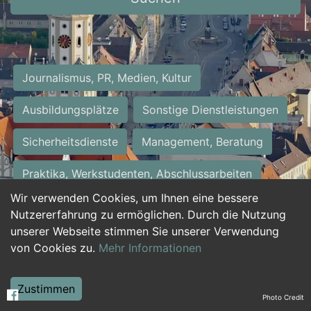
Journalismus, PR, Medien, Kultur
Ausbildungsplätze
Sonstige Dienstleistungen
Sicherheitsdienste
Management, Beratung
Praktika, Werkstudenten, Abschlussarbeiten
Wir verwenden Cookies, um Ihnen eine bessere
Personalwesen
Assistenz, Sekretariat
Nutzererfahrung zu ermöglichen. Durch die Nutzung
unserer Webseite stimmen Sie unserer Verwendung
Hilfskräfte, Aushilfs- und Nebenjobs
von Cookies zu.
Mehr Informationen
Einkauf, Logistik, Materialwirtschaft
Zustimmen
Photo Credit
Weiterbildung, Studium, duale Ausbildung