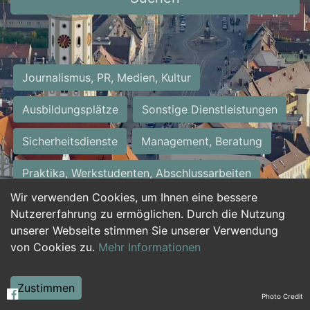
Journalismus, PR, Medien, Kultur
Ausbildungsplätze
Sonstige Dienstleistungen
Sicherheitsdienste
Management, Beratung
Praktika, Werkstudenten, Abschlussarbeiten
Wir verwenden Cookies, um Ihnen eine bessere
Personalwesen
Assistenz, Sekretariat
Nutzererfahrung zu ermöglichen. Durch die Nutzung
unserer Webseite stimmen Sie unserer Verwendung
Hilfskräfte, Aushilfs- und Nebenjobs
von Cookies zu.
Mehr Informationen
Einkauf, Logistik, Materialwirtschaft
Zustimmen
Photo Credit
Weiterbildung, Studium, duale Ausbildung