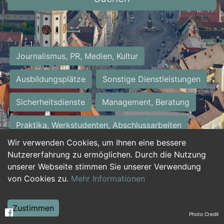
Journalismus, PR, Medien, Kultur
Ausbildungsplätze
Sonstige Dienstleistungen
Sicherheitsdienste
Management, Beratung
Praktika, Werkstudenten, Abschlussarbeiten
Wir verwenden Cookies, um Ihnen eine bessere
Personalwesen
Assistenz, Sekretariat
Nutzererfahrung zu ermöglichen. Durch die Nutzung
unserer Webseite stimmen Sie unserer Verwendung
Hilfskräfte, Aushilfs- und Nebenjobs
von Cookies zu.
Mehr Informationen
Einkauf, Logistik, Materialwirtschaft
Zustimmen
Photo Credit
Weiterbildung, Studium, duale Ausbildung