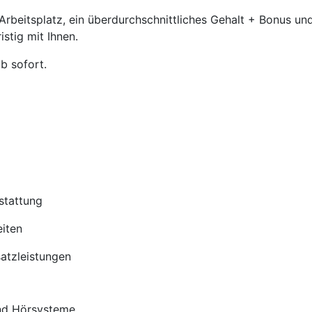
beitsplatz, ein überdurchschnittliches Gehalt + Bonus und
stig mit Ihnen.
b sofort.
stattung
iten
satzleistungen
nd Hörsysteme