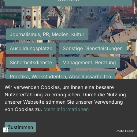
Journalismus, PR, Medien, Kultur
Ausbildungsplätze
Sonstige Dienstleistungen
Sicherheitsdienste
Management, Beratung
Praktika, Werkstudenten, Abschlussarbeiten
Wir verwenden Cookies, um Ihnen eine bessere
Personalwesen
Assistenz, Sekretariat
Nutzererfahrung zu ermöglichen. Durch die Nutzung
unserer Webseite stimmen Sie unserer Verwendung
Hilfskräfte, Aushilfs- und Nebenjobs
von Cookies zu.
Mehr Informationen
Einkauf, Logistik, Materialwirtschaft
Zustimmen
Photo Credit
Weiterbildung, Studium, duale Ausbildung