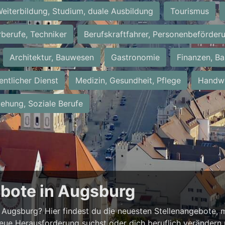
eiterbildung, Studium, duale Ausbildung
Tourismus
rberufe, Techniker
Berufskraftfahrer, Personenbeförder
Architektur, Bauwesen
Gastronomie
Finanzen, Ba
entlicher Dienst
Medizin, Gesundheit, Pflege
Handwe
iehung, Soziale Berufe
ebote in Augsburg
Augsburg? Hier findest du die neuesten Stellenangebote, m
neue Herausforderung suchst oder dich beruflich verändern