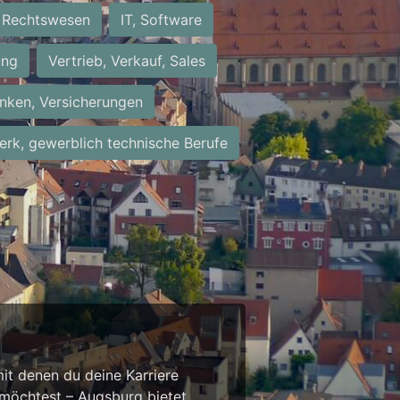
Rechtswesen
IT, Software
ung
Vertrieb, Verkauf, Sales
nken, Versicherungen
rk, gewerblich technische Berufe
it denen du deine Karriere
 möchtest – Augsburg bietet