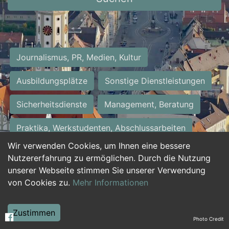
Journalismus, PR, Medien, Kultur
Ausbildungsplätze
Sonstige Dienstleistungen
Sicherheitsdienste
Management, Beratung
Praktika, Werkstudenten, Abschlussarbeiten
Wir verwenden Cookies, um Ihnen eine bessere
Personalwesen
Assistenz, Sekretariat
Nutzererfahrung zu ermöglichen. Durch die Nutzung
unserer Webseite stimmen Sie unserer Verwendung
Hilfskräfte, Aushilfs- und Nebenjobs
von Cookies zu.
Mehr Informationen
Einkauf, Logistik, Materialwirtschaft
Zustimmen
Photo Credit
Weiterbildung, Studium, duale Ausbildung