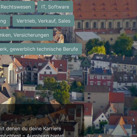
Rechtswesen
IT, Software
ung
Vertrieb, Verkauf, Sales
nken, Versicherungen
rk, gewerblich technische Berufe
it denen du deine Karriere
 möchtest – Augsburg bietet