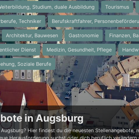
eiterbildung, Studium, duale Ausbildung
Tourismus
rberufe, Techniker
Berufskraftfahrer, Personenbeförder
Architektur, Bauwesen
Gastronomie
Finanzen, Ba
entlicher Dienst
Medizin, Gesundheit, Pflege
Handwe
iehung, Soziale Berufe
ebote in Augsburg
Augsburg? Hier findest du die neuesten Stellenangebote, m
neue Herausforderung suchst oder dich beruflich verändern