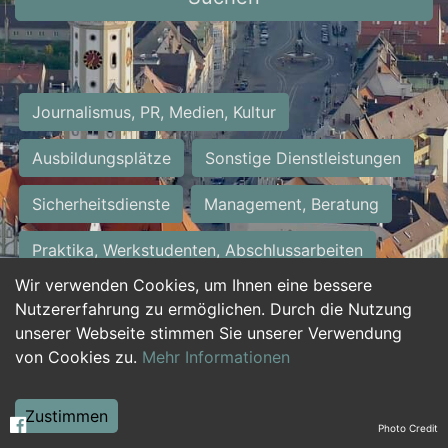
Journalismus, PR, Medien, Kultur
Ausbildungsplätze
Sonstige Dienstleistungen
Sicherheitsdienste
Management, Beratung
Praktika, Werkstudenten, Abschlussarbeiten
Wir verwenden Cookies, um Ihnen eine bessere
Personalwesen
Assistenz, Sekretariat
Nutzererfahrung zu ermöglichen. Durch die Nutzung
unserer Webseite stimmen Sie unserer Verwendung
Hilfskräfte, Aushilfs- und Nebenjobs
von Cookies zu.
Mehr Informationen
Einkauf, Logistik, Materialwirtschaft
Zustimmen
Photo Credit
Weiterbildung, Studium, duale Ausbildung