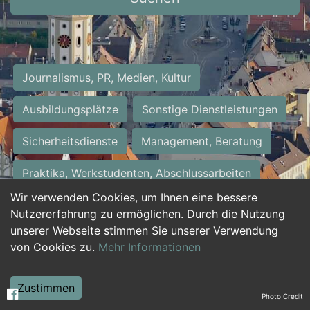
Journalismus, PR, Medien, Kultur
Ausbildungsplätze
Sonstige Dienstleistungen
Sicherheitsdienste
Management, Beratung
Praktika, Werkstudenten, Abschlussarbeiten
Wir verwenden Cookies, um Ihnen eine bessere
Personalwesen
Assistenz, Sekretariat
Nutzererfahrung zu ermöglichen. Durch die Nutzung
unserer Webseite stimmen Sie unserer Verwendung
Hilfskräfte, Aushilfs- und Nebenjobs
von Cookies zu.
Mehr Informationen
Einkauf, Logistik, Materialwirtschaft
Zustimmen
Photo Credit
Weiterbildung, Studium, duale Ausbildung