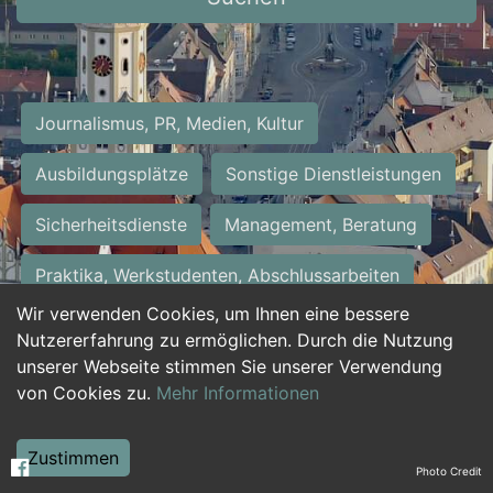
Journalismus, PR, Medien, Kultur
Ausbildungsplätze
Sonstige Dienstleistungen
Sicherheitsdienste
Management, Beratung
Praktika, Werkstudenten, Abschlussarbeiten
Wir verwenden Cookies, um Ihnen eine bessere
Personalwesen
Assistenz, Sekretariat
Nutzererfahrung zu ermöglichen. Durch die Nutzung
unserer Webseite stimmen Sie unserer Verwendung
Hilfskräfte, Aushilfs- und Nebenjobs
von Cookies zu.
Mehr Informationen
Einkauf, Logistik, Materialwirtschaft
Zustimmen
Photo Credit
Weiterbildung, Studium, duale Ausbildung