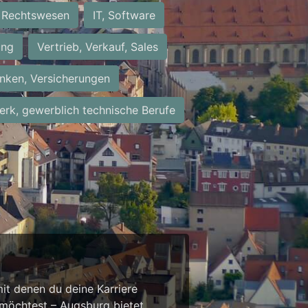
Rechtswesen
IT, Software
ung
Vertrieb, Verkauf, Sales
nken, Versicherungen
rk, gewerblich technische Berufe
it denen du deine Karriere
 möchtest – Augsburg bietet