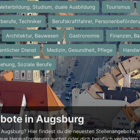
eiterbildung, Studium, duale Ausbildung
Tourismus
rberufe, Techniker
Berufskraftfahrer, Personenbeförder
Architektur, Bauwesen
Gastronomie
Finanzen, Ba
entlicher Dienst
Medizin, Gesundheit, Pflege
Handwe
iehung, Soziale Berufe
ebote in Augsburg
Augsburg? Hier findest du die neuesten Stellenangebote, m
neue Herausforderung suchst oder dich beruflich verändern