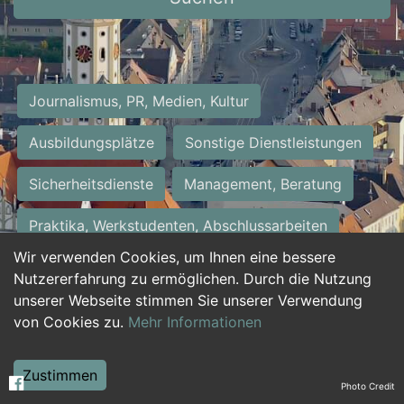
Journalismus, PR, Medien, Kultur
Ausbildungsplätze
Sonstige Dienstleistungen
Sicherheitsdienste
Management, Beratung
Praktika, Werkstudenten, Abschlussarbeiten
Wir verwenden Cookies, um Ihnen eine bessere
Personalwesen
Assistenz, Sekretariat
Nutzererfahrung zu ermöglichen. Durch die Nutzung
unserer Webseite stimmen Sie unserer Verwendung
Hilfskräfte, Aushilfs- und Nebenjobs
von Cookies zu.
Mehr Informationen
Einkauf, Logistik, Materialwirtschaft
Zustimmen
Photo Credit
Weiterbildung, Studium, duale Ausbildung