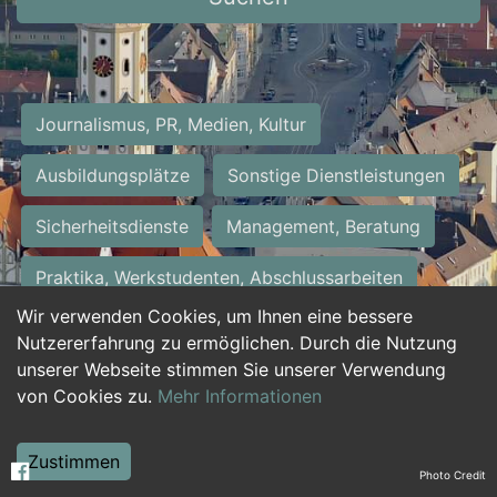
Journalismus, PR, Medien, Kultur
Ausbildungsplätze
Sonstige Dienstleistungen
Sicherheitsdienste
Management, Beratung
Praktika, Werkstudenten, Abschlussarbeiten
Wir verwenden Cookies, um Ihnen eine bessere
Personalwesen
Assistenz, Sekretariat
Nutzererfahrung zu ermöglichen. Durch die Nutzung
unserer Webseite stimmen Sie unserer Verwendung
Hilfskräfte, Aushilfs- und Nebenjobs
von Cookies zu.
Mehr Informationen
Einkauf, Logistik, Materialwirtschaft
Zustimmen
Photo Credit
Weiterbildung, Studium, duale Ausbildung